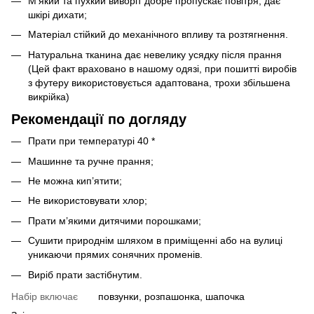
М’який та пухкий виворіт добре пропускає повітря, дає
шкірі дихати;
Матеріал стійкий до механічного впливу та розтягнення.
Натуральна тканина дає невелику усядку після прання
(Цей факт враховано в нашому одязі, при пошитті виробів
з футеру використовується адаптована, трохи збільшена
викрійка)
Рекомендації по догляду
Прати при температурі 40 *
Машинне та ручне прання;
Не можна кип’ятити;
Не використовувати хлор;
Прати м’якими дитячими порошками;
Сушити природнім шляхом в приміщенні або на вулиці
уникаючи прямих сонячних променів.
Виріб прати застібнутим.
Набір включає
повзунки, розпашонка, шапочка