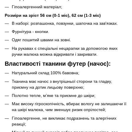
Гіпоалергенний матеріал;
Розміри на зріст 56 см (0-1 міс), 62 см (1-3 міс)
В наборі: розпашонка, повзунки, шапочка на зав'язках.
Фурнітура - кнопки.
Одяг пошитий швами на зовні.
На рукавах є спеціальні нецарапки за допомогою яких
ручки малюка можна відкривати і закривати.
Властивості тканини футер (начос):
Натуральний склад 100% бавовна;
Тканина має начос з внутрішньої сторони та гладку,
приємну на дотик лицьову поверхню;
Полотно тепле, м’яке та приємне до шкіри;
Має високу гігроскопічність, вбирає вологу не залишаючи її
на шкірі малюка, чим зменшує ризик опрілостей;
Гіпоалергенне, не викликає подразнень та алергічних
реакції;