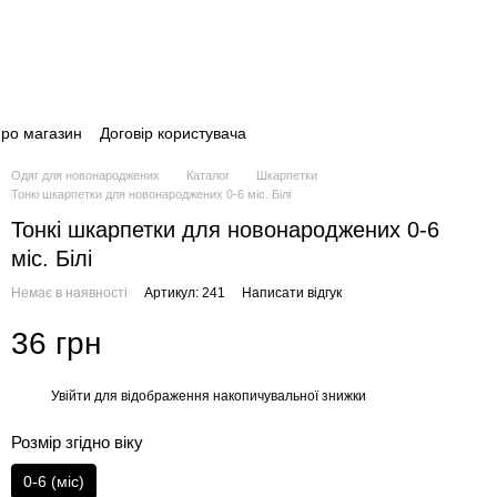
про магазин
Договір користувача
Одяг для новонароджених
Каталог
Шкарпетки
Тонкі шкарпетки для новонароджених 0-6 міс. Білі
Тонкі шкарпетки для новонароджених 0-6
міс. Білі
Немає в наявності
Артикул: 241
Написати відгук
36 грн
Увійти
для відображення накопичувальної знижки
%
Розмір згідно віку
0-6 (міс)