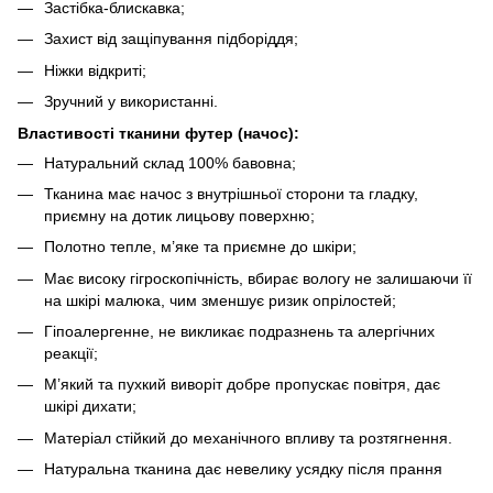
Застібка-блискавка;
Захист від защіпування підборіддя;
Ніжки відкриті;
Зручний у використанні.
Властивості тканини футер (начос):
Натуральний склад 100% бавовна;
Тканина має начос з внутрішньої сторони та гладку,
приємну на дотик лицьову поверхню;
Полотно тепле, м’яке та приємне до шкіри;
Має високу гігроскопічність, вбирає вологу не залишаючи її
на шкірі малюка, чим зменшує ризик опрілостей;
Гіпоалергенне, не викликає подразнень та алергічних
реакції;
М’який та пухкий виворіт добре пропускає повітря, дає
шкірі дихати;
Матеріал стійкий до механічного впливу та розтягнення.
Натуральна тканина дає невелику усядку після прання