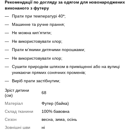
Рекомендації по догляду за одягом для новонароджених
виконаного з футеру
Прати при температурі 40*;
Машинне та ручне прання;
Не можна кип’ятити;
Не використовувати хлор;
Прати м’якими дитячими порошками;
Не використовувати хлор;
Сушити природнім шляхом в приміщенні або на вулиці
уникаючи прямих сонячних променів;
Виріб прати застібнутим;
Зріст дитини
68
(см)
Матеріал
Футер (байка)
Склад тканини
100% бавовна
Сезон
весна, зима, осінь
Зовнішні шви
ні