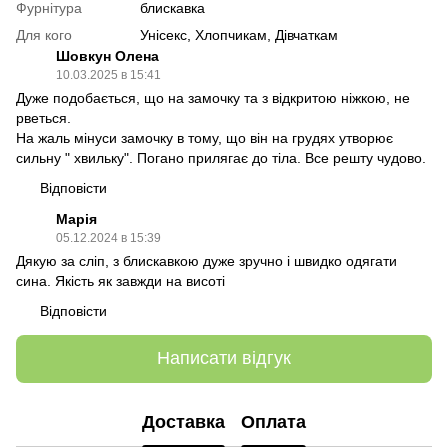
Фурнітура
блискавка
Для кого
Унісекс, Хлопчикам, Дівчаткам
Шовкун Олена
10.03.2025 в 15:41
Дуже подобається, що на замочку та з відкритою ніжкою, не
рветься.
На жаль мінуси замочку в тому, що він на грудях утворює
сильну " хвильку". Погано прилягає до тіла. Все решту чудово.
Відповісти
Марія
05.12.2024 в 15:39
Дякую за сліп, з блискавкою дуже зручно і швидко одягати
сина. Якість як завжди на висоті
Відповісти
Написати відгук
Доставка
Оплата