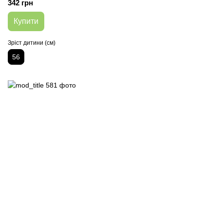
342 грн
Купити
Зріст дитини (см)
56