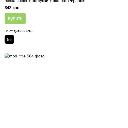
розпашонка + повзунки + шапочка Франція
342 грн
Купити
Зріст дитини (см)
56