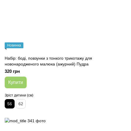
Новинка
Набір: боді, повзунки з тонкого трикотажу для
новонародженого малюка (ажурний) Пудра
320 грн
Купити
Зріст дитини (см)
56
62