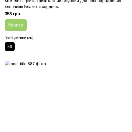
Комплект трійка трикотажний ажурний для новонароджених
хлопчиків Блакитні сердечка
358 грн
Купити
Зріст дитини (см)
56