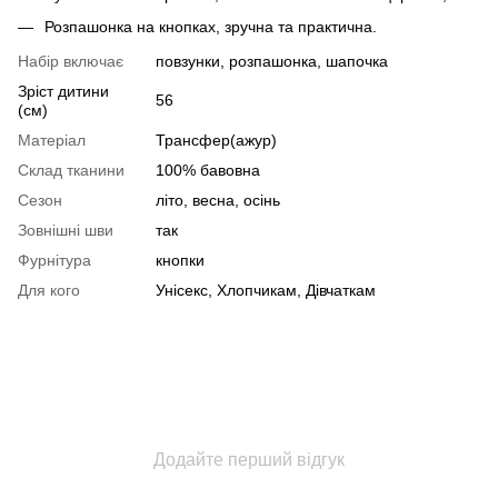
Розпашонка на кнопках, зручна та практична.
Набір включає
повзунки, розпашонка, шапочка
Зріст дитини
56
(см)
Матеріал
Трансфер(ажур)
Склад тканини
100% бавовна
Сезон
літо, весна, осінь
Зовнішні шви
так
Фурнітура
кнопки
Для кого
Унісекс, Хлопчикам, Дівчаткам
Додайте перший відгук