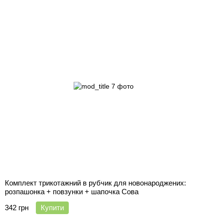
Комплект трикотажний в рубчик для новонароджених:
розпашонка + повзунки + шапочка Сова
342 грн
Купити