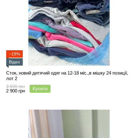
−19%
Відео
Сток, новий дитячий одяг на 12-18 міс.,в мішку 24 позиції,
лот 2
3 600 грн
Купити
2 900 грн