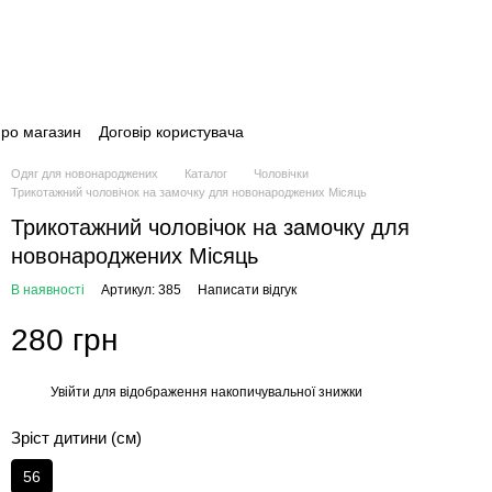
про магазин
Договір користувача
Одяг для новонароджених
Каталог
Чоловічки
Трикотажний чоловічок на замочку для новонароджених Місяць
Трикотажний чоловічок на замочку для
новонароджених Місяць
В наявності
Артикул: 385
Написати відгук
280 грн
Увійти
для відображення накопичувальної знижки
%
Зріст дитини (см)
56