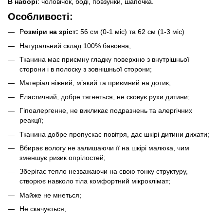
В наборі
: чоловічок, боді, повзунки, шапочка.
Особливості:
Р
озміри на зріст:
56 см (0-1 міс) та 62 см (1-3 міс)
Натуральний склад 100% бавовна;
Тканина має приємну гладку поверхню з внутрішньої
сторони і в полоску з зовнішньої сторони;
Матеріал ніжний, м’який та приємний на дотик;
Еластичний, добре тягнеться, не сковує рухи дитини;
Гіпоалергенне, не викликає подразнень та алергічних
реакції;
Тканина добре пропускає повітря, дає шкірі дитини дихати;
Вбирає вологу не залишаючи її на шкірі малюка, чим
зменшує ризик опрілостей;
Зберігає тепло незважаючи на свою тонку структуру,
створює навколо тіла комфортний мікроклімат;
Майже не мнеться;
Не скачується;