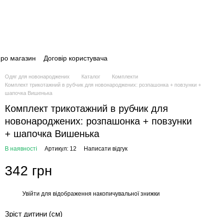
про магазин
Договір користувача
Одяг для новонароджених
Каталог
Комплекти
Комплект трикотажний в рубчик для новонароджених: розпашонка + повзунки +
шапочка Вишенька
Комплект трикотажний в рубчик для
новонароджених: розпашонка + повзунки
+ шапочка Вишенька
В наявності
Артикул: 12
Написати відгук
342 грн
Увійти
для відображення накопичувальної знижки
%
Зріст дитини (см)