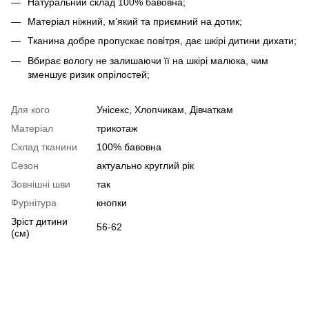
Натуральний склад 100% бавовна;
Матеріал ніжний, м’який та приємний на дотик;
Тканина добре пропускає повітря, дає шкірі дитини дихати;
Вбирає вологу не залишаючи її на шкірі малюка, чим
зменшує ризик опрілостей;
Для кого
Унісекс, Хлопчикам, Дівчаткам
Матеріал
трикотаж
Склад тканини
100% бавовна
Сезон
актуально круглий рік
Зовнішні шви
так
Фурнітура
кнопки
Зріст дитини
56-62
(см)