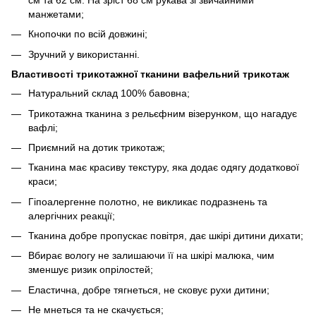
манжетами;
Кнопочки по всій довжині;
Зручний у використанні.
Властивості трикотажної тканини вафельний трикотаж
Натуральний склад 100% бавовна;
Трикотажна тканина з рельєфним візерунком, що нагадує
вафлі;
Приємний на дотик трикотаж;
Тканина має красиву текстуру, яка додає одягу додаткової
краси;
Гіпоалергенне полотно, не викликає подразнень та
алергічних реакції;
Тканина добре пропускає повітря, дає шкірі дитини дихати;
Вбирає вологу не залишаючи її на шкірі малюка, чим
зменшує ризик опрілостей;
Еластична, добре тягнеться, не сковує рухи дитини;
Не мнеться та не скачується;