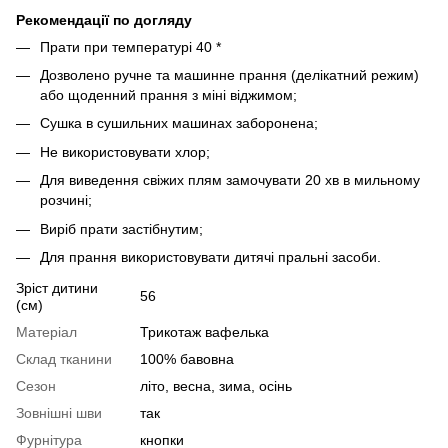
Рекомендації по догляду
Прати при температурі 40 *
Дозволено ручне та машинне прання (делікатний режим)
або щоденний прання з міні віджимом;
Сушка в сушильних машинах заборонена;
Не використовувати хлор;
Для виведення свіжих плям замочувати 20 хв в мильному
розчині;
Виріб прати застібнутим;
Для прання використовувати дитячі пральні засоби.
Зріст дитини
56
(см)
Матеріал
Трикотаж вафелька
Склад тканини
100% бавовна
Сезон
літо, весна, зима, осінь
Зовнішні шви
так
Фурнітура
кнопки