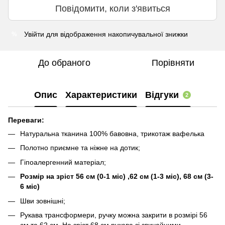
Повідомити, коли з'явиться
Увійти
для відображення накопичувальної знижки
%
До обраного
Порівняти
Опис
Характеристики
Відгуки
2
Переваги:
Натуральна тканина 100% бавовна, трикотаж вафелька
Полотно приємне та ніжне на дотик;
Гіпоалергенний матеріал;
Розмір на зріст 56 см (0-1 міс) ,62 см (1-3 міс), 68 см (3-
6 міс)
Шви зовнішні;
Рукава трансформери, ручку можна закрити в розмірі 56
см та 62 см. На зріст 68 см рукава зі звичайними