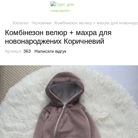
Каталог
Чоловічки
Комбінезон велюр + махра для новонар
Комбінезон велюр + махра для
новонароджених Коричневий
Артикул:
363
Написати відгук