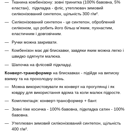
Тканина комбенізону: зовні тринитка (100% бавовна, 5%
еластан), підкладка - фліс, утеплювач зимовий
силіконізований синтепон, щільність 300 г/м².
Силіконізований синтепон - це синтепон, оброблений
силіконом, що робить його більш м'яким, пухнастим,
еластичним і довговічним.
Ручки можна закривати.
Комбенізон має дві блискавки, завдяки яким можна легко і
швидко одягнути малюка.
Шапочка на флісовій підкладці.
Конверт-трансформер
на блискавках - підійде на виписку
взимку та на прохолодну осінь.
Можна використовувати як конверт на прогулянці і як
ковдру для використання вдома та коли малюк підросте.
Комплектація: конверт-трансформер + бант.
Зовні піке косичка - 100% бавовна, підкладка сатин - 100%
бавовна.
Утеплювач зимовий силіконізований синтепон, щільність
400 г/м².