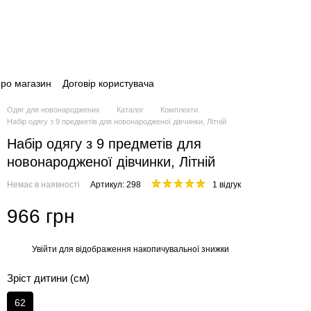
про магазин
Договір користувача
Одяг для новонароджених
Каталог
Комплекти
Набір одягу з 9 предметів для новонародженої дівчинки, Літній
Набір одягу з 9 предметів для
новонародженої дівчинки, Літній
Немає в наявності
Артикул: 298
1 відгук
966 грн
Увійти
для відображення накопичувальної знижки
%
Зріст дитини (см)
62