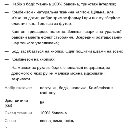
Набір з боді: тканина 100% бавовна, трикотаж інтерлок;
Комбенізон - натуральна тканина капітон. Щільна, але
м’яка на дотик, добре тримає форму і при цьому зберігає
еластичність. Тепліша за футер.
Капітон -тришарове полотно. Зовнішні шари з натуральної
бавовни мають ефект стьобання. Всередині розташований
шар тонкого утеплювача;
Боді застібається на кнопки. Одяг пошитий швами на зовні;
Комбінезон на кнопках;
На манжетах рукавів боді є спеціальні нецарапки, за
допомогою яких ручки малюка можна відкривати і
закривати.
Набір включає
повзунки, бодік, шапочка, Комбенізон з
капітону
Зріст дитини
56
(см)
Склад тканини
100% бавовна
Сезон
весна, зима, осінь