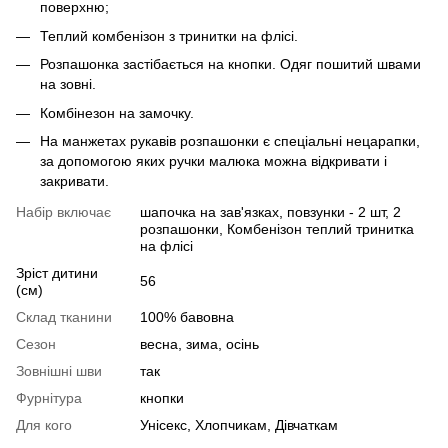
поверхню;
Теплий комбенізон з тринитки на флісі.
Розпашонка застібається на кнопки. Одяг пошитий швами
на зовні.
Комбінезон на замочку.
На манжетах рукавів розпашонки є спеціальні нецарапки,
за допомогою яких ручки малюка можна відкривати і
закривати.
Набір включає
шапочка на зав'язках, повзунки - 2 шт, 2
розпашонки, Комбенізон теплий тринитка
на флісі
Зріст дитини
56
(см)
Склад тканини
100% бавовна
Сезон
весна, зима, осінь
Зовнішні шви
так
Фурнітура
кнопки
Для кого
Унісекс, Хлопчикам, Дівчаткам