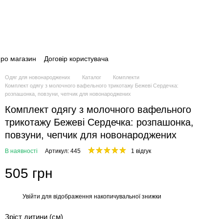
про магазин
Договір користувача
Одяг для новонароджених
Каталог
Комплекти
Комплект одягу з молочного вафельного трикотажу Бежеві Сердечка:
розпашонка, повзуни, чепчик для новонароджених
Комплект одягу з молочного вафельного
трикотажу Бежеві Сердечка: розпашонка,
повзуни, чепчик для новонароджених
В наявності
Артикул: 445
1 відгук
505 грн
Увійти
для відображення накопичувальної знижки
%
Зріст дитини (см)