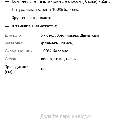
Комплект: теплі штанішки з начосом ( байка) - 2шт;
Натуральна тканина 100% бавовна;
Зручна євро резинка;
Штанішки з манджетом;
Для кого
Унісекс, Хлопчикам, Дівчаткам
Матеріал
фланель (байка)
Склад тканини
100% бавовна
Сезон
весна, зима, осінь
Зріст дитини
68
(см)
Додайте перший відгук