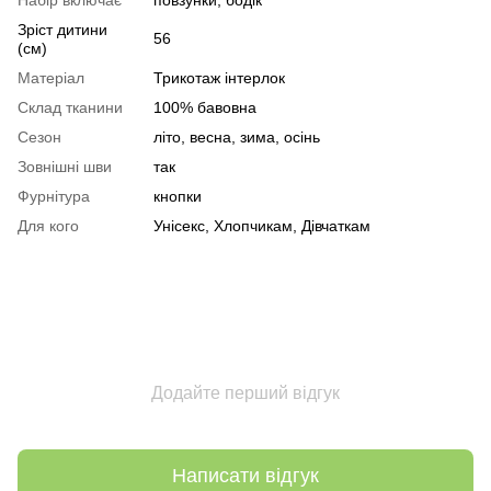
Набір включає
повзунки, бодік
Зріст дитини
56
(см)
Матеріал
Трикотаж інтерлок
Склад тканини
100% бавовна
Сезон
літо, весна, зима, осінь
Зовнішні шви
так
Фурнітура
кнопки
Для кого
Унісекс, Хлопчикам, Дівчаткам
Додайте перший відгук
Написати відгук