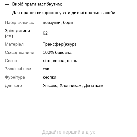
Виріб прати застібнутим;
Для прання використовувати дитячі пральні засоби.
Набір включає
повзунки, бодік
Зріст дитини
62
(см)
Матеріал
Трансфер(ажур)
Склад тканини
100% бавовна
Сезон
літо, весна, осінь
Зовнішні шви
так
Фурнітура
кнопки
Для кого
Унісекс, Хлопчикам, Дівчаткам
Додайте перший відгук