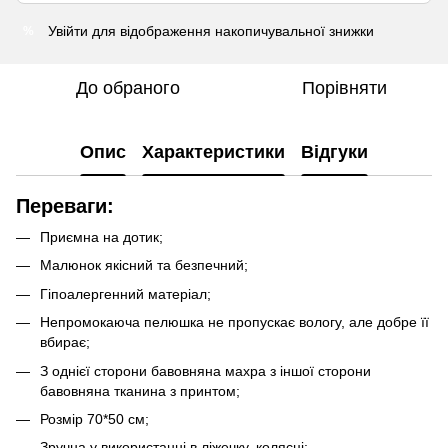
Увійти
для відображення накопичувальної знижки
%
До обраного
Порівняти
Опис
Характеристики
Відгуки
Переваги:
Приємна на дотик;
Малюнок якісний та безпечний;
Гіпоалергенний матеріал;
Непромокаюча пелюшка не пропускає вологу, але добре її
вбирає;
З однієї сторони бавовняна махра з іншої сторони
бавовняна тканина з принтом;
Розмір 70*50 см;
Зручна у використанні в ліжечку, колясці;