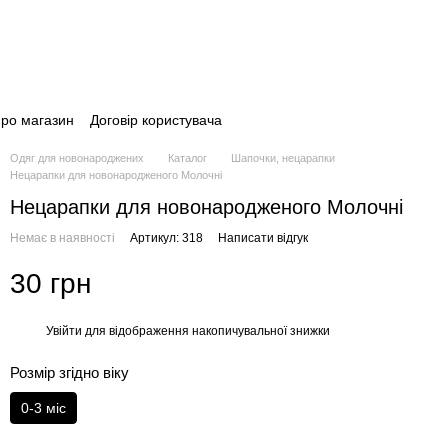
про магазин
Договір користувача
Одяг для новонароджених
Каталог
Шапочки, нецарапки
Нецарапки для новонародженого Молочні
Нецарапки для новонародженого Молочні
Немає в наявності
Артикул: 318
Написати відгук
30 грн
Увійти
для відображення накопичувальної знижки
%
Розмір згідно віку
0-3 міс