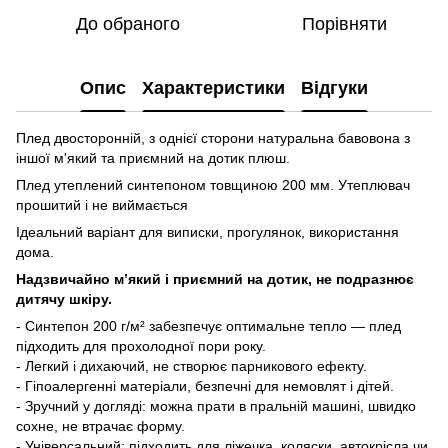
До обраного
Порівняти
Опис
Характеристики
Відгуки
Плед двосторонній, з однієї сторони натуральна бавовона з
іншої м'який та приємний на дотик плюш.
Плед утеплений синтепоном товщиною 200 мм. Утеплювач
прошитий і не виймається
Ідеальний варіант для виписки, прогулянок, використання
дома.
Надзвичайно м’який і приємний на дотик, не подразнює
дитячу шкіру.
- Синтепон 200 г/м² забезпечує оптимальне тепло — плед
підходить для прохолодної пори року.
- Легкий і дихаючий, не створює парникового ефекту.
- Гіпоалергенні матеріали, безпечні для немовлят і дітей.
- Зручний у догляді: можна прати в пральній машині, швидко
сохне, не втрачає форму.
- Універсальний: підходить для ліжечка, коляски, автокрісла чи