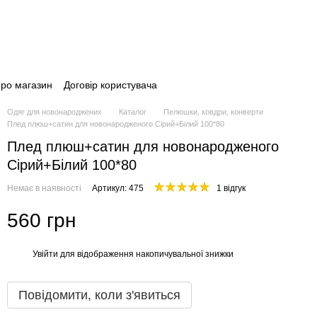
про магазин
Договір користувача
Одяг для новонароджених
Каталог
Пелюшки, ковдри, конверти
Плед плюш+сатин для новонародженого Сірий+Білий 100*80
Плед плюш+сатин для новонародженого
Сірий+Білий 100*80
Немає в наявності
Артикул: 475
1 відгук
560 грн
Увійти
для відображення накопичувальної знижки
%
Повідомити, коли з'явиться