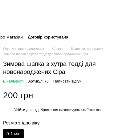
про магазин
Договір користувача
Одяг для новонароджених
Каталог
Шапочки, нецарапки
Зимова шапка з хутра тедді для новонароджених Сіра
Зимова шапка з хутра тедді для
новонароджених Сіра
В наявності
Артикул: 76
Написати відгук
200 грн
Увійти
для відображення накопичувальної знижки
%
Розмір згідно віку
0-1 міс