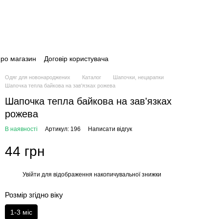
про магазин
Договір користувача
Одяг для новонароджених
Каталог
Шапочки, нецарапки
Шапочка тепла байкова на зав'язках рожева
Шапочка тепла байкова на зав'язках
рожева
В наявності
Артикул: 196
Написати відгук
44 грн
Увійти
для відображення накопичувальної знижки
%
Розмір згідно віку
1-3 міс