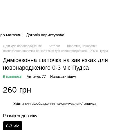
про магазин
Договір користувача
Одяг для новонароджених
Каталог
Шапочки, нецарапки
Демісезонна шапочка на зав'язках для новонародженого 0-3 міс Пудра
Демісезонна шапочка на зав'язках для
новонародженого 0-3 міс Пудра
В наявності
Артикул: 77
Написати відгук
260 грн
Увійти
для відображення накопичувальної знижки
%
Розмір згідно віку
0-3 міс