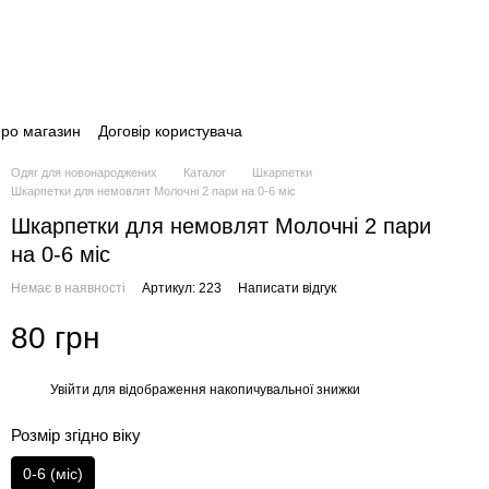
про магазин
Договір користувача
Одяг для новонароджених
Каталог
Шкарпетки
Шкарпетки для немовлят Молочні 2 пари на 0-6 міс
Шкарпетки для немовлят Молочні 2 пари
на 0-6 міс
Немає в наявності
Артикул: 223
Написати відгук
80 грн
Увійти
для відображення накопичувальної знижки
%
Розмір згідно віку
0-6 (міс)