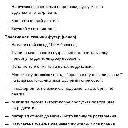
На рукавах є спеціальні нецарапки, ручку можна
відкривати та закривати;
Кнопочки по всій довжині;
Зручний у використанні.
Властивості тканини футер (начос):
Натуральний склад 100% бавовна;
Тканина має начос з внутрішньої сторони та гладку,
приємну на дотик лицьову поверхню;
Полотно тепле, м’яке та приємне до шкіри;
Має високу гігроскопічність, вбирає вологу не залишаючи її
на шкірі малюка, чим зменшує ризик опрілостей;
Гіпоалергенне, не викликає подразнень та алергічних
реакції;
М’який та пухкий виворіт добре пропускає повітря, дає
шкірі дихати;
Матеріал стійкий до механічного впливу та розтягнення.
Натуральна тканина дає невелику усядку після прання