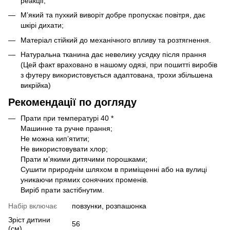
реакції;
М’який та пухкий виворіт добре пропускає повітря, дає
шкірі дихати;
Матеріал стійкий до механічного впливу та розтягнення.
Натуральна тканина дає невелику усядку після прання
(Цей факт враховано в нашому одязі, при пошитті виробів
з футеру використовується адаптована, трохи збільшена
викрійка)
Рекомендації по догляду
Прати при температурі 40 *
Машинне та ручне прання;
Не можна кип’ятити;
Не використовувати хлор;
Прати м’якими дитячими порошками;
Сушити природнім шляхом в приміщенні або на вулиці
уникаючи прямих сонячних променів.
Виріб прати застібнутим.
Набір включає
повзунки, розпашонка
Зріст дитини
56
(см)