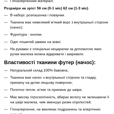
Гіпоалергенний матеріал;
Розрміри на зріст 56 см (0-1 міс) 62 см (1-3 міс)
В наборі: розпашонка і повзунки.
Тканина має невеликий м'який ворс з внутрішньої сторони
(начос).
Фурнітура - кнопки.
Одяг пошитий швами на зовні.
На рукавах є спеціальні нецарапки за допомогою яких
ручки малюка можна відкривати і закривати.
Властивості тканини футер (начос):
Натуральний склад 100% бавовна;
Тканина має начос з внутрішньої сторони та гладку,
приємну на дотик лицьову поверхню;
Полотно тепле, м’яке та приємне до шкіри;
Має високу гігроскопічність, вбирає вологу не залишаючи її
на шкірі малюка, чим зменшує ризик опрілостей;
Гіпоалергенне, не викликає подразнень та алергічних