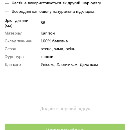
Частіше використовується як другий шар одягу.
Всередині капюшону натуральна підкладка.
Зріст дитини
56
(см)
Матеріал
Капітон
Склад тканини
100% бавовна
Сезон
весна, зима, осінь
Фурнітура
кнопки
Для кого
Унісекс, Хлопчикам, Дівчаткам
Додайте перший відгук