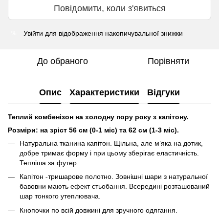
Повідомити, коли з'явиться
Увійти
для відображення накопичувальної знижки
%
До обраного
Порівняти
Опис
Характеристики
Відгуки
Теплий комбенізон на холодну пору року з капітону.
Розміри: на зріст 56 см (0-1 міс) та 62 см (1-3 міс).
Натуральна тканина капітон. Щільна, але м’яка на дотик,
добре тримає форму і при цьому зберігає еластичність.
Тепліша за футер.
Капітон -тришарове полотно. Зовнішні шари з натуральної
бавовни мають ефект стьобання. Всередині розташований
шар тонкого утеплювача.
Кнопочки по всій довжині для зручного одягання.