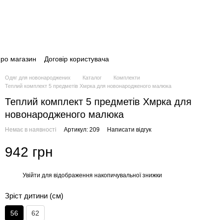
про магазин
Договір користувача
Одяг для новонароджених
Каталог
Комплекти
Теплий комплект 5 предметів Хмрка для новонародженого малюка
Теплий комплект 5 предметів Хмрка для
новонародженого малюка
Немає в наявності
Артикул: 209
Написати відгук
942 грн
Увійти
для відображення накопичувальної знижки
%
Зріст дитини (см)
56
62