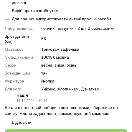
розчині;
Виріб прати застібнутим;
Для прання використовувати дитячі пральні засоби.
Набір включає
чепчик, повзунки - 2 шт, 2 розпашонки
Зріст дитини
56
(см)
Матеріал
Трикотаж вафелька
Склад тканини
100% бавовна
Сезон
весна, зима, осінь
Зовнішні шви
так
Фурнітура
кнопки
Для кого
Унісекс, Хлопчикам, Дівчаткам
Надія
17.12.2024 в 10:16
Брали в пологовий набори з розпашонками, збиралися по
списку. Якістю задоволена, рекомендую цей комплект
Відповісти