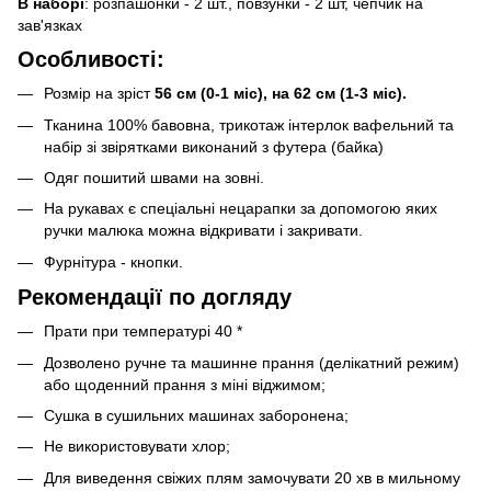
В наборі
: розпашонки - 2 шт., повзунки - 2 шт, чепчик на
зав'язках
Особливості:
Розмір на зріст
56 см (0-1 міс), на 62 см (1-3 міс).
Тканина 100% бавовна, трикотаж інтерлок вафельний та
набір зі звірятками виконаний з футера (байка)
Одяг пошитий швами на зовні.
На рукавах є спеціальні нецарапки за допомогою яких
ручки малюка можна відкривати і закривати.
Фурнітура - кнопки.
Рекомендації по догляду
Прати при температурі 40 *
Дозволено ручне та машинне прання (делікатний режим)
або щоденний прання з міні віджимом;
Сушка в сушильних машинах заборонена;
Не використовувати хлор;
Для виведення свіжих плям замочувати 20 хв в мильному