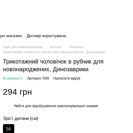
про магазин
Договір користувача
Одяг для новонароджених
Каталог
Чоловічки
Трикотажний чоловічок в рубчик для новонароджених, Динозаврики
Трикотажний чоловічок в рубчик для
новонароджених, Динозаврики
В наявності
Артикул: 599
Написати відгук
294 грн
Увійти
для відображення накопичувальної знижки
%
Зріст дитини (см)
56