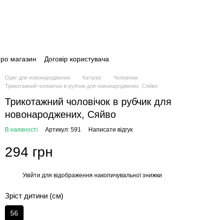
про магазин
Договір користувача
Одяг для новонароджених
Каталог
Чоловічки
Трикотажний чоловічок в рубчик для новонароджених, Сяйво
Трикотажний чоловічок в рубчик для
новонароджених, Сяйво
В наявності
Артикул: 591
Написати відгук
294 грн
Увійти
для відображення накопичувальної знижки
%
Зріст дитини (см)
56