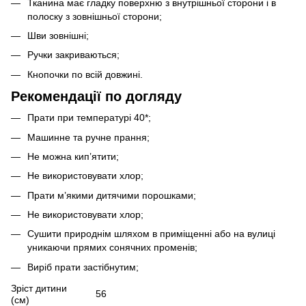
Тканина має гладку поверхню з внутрішньої сторони і в
полоску з зовнішньої сторони;
Шви зовнішні;
Ручки закриваються;
Кнопочки по всій довжині.
Рекомендації по догляду
Прати при температурі 40*;
Машинне та ручне прання;
Не можна кип’ятити;
Не використовувати хлор;
Прати м’якими дитячими порошками;
Не використовувати хлор;
Сушити природнім шляхом в приміщенні або на вулиці
уникаючи прямих сонячних променів;
Виріб прати застібнутим;
Зріст дитини
56
(см)