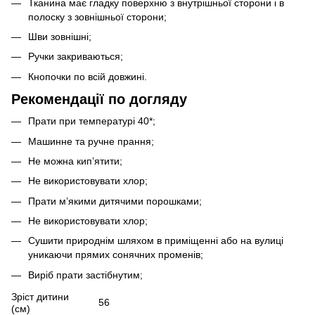
Тканина має гладку поверхню з внутрішньої сторони і в
полоску з зовнішньої сторони;
Шви зовнішні;
Ручки закриваються;
Кнопочки по всій довжині.
Рекомендації по догляду
Прати при температурі 40*;
Машинне та ручне прання;
Не можна кип’ятити;
Не використовувати хлор;
Прати м’якими дитячими порошками;
Не використовувати хлор;
Сушити природнім шляхом в приміщенні або на вулиці
уникаючи прямих сонячних променів;
Виріб прати застібнутим;
Зріст дитини
56
(см)