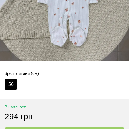
Зріст дитини (см)
56
В наявності
294 грн